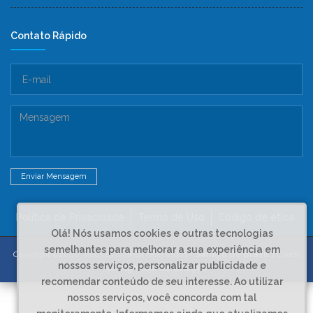
Contato Rápido
Enviar Mensagem
Politica de Privacidade
Termo de Uso
Código de ética
Olá! Nós usamos cookies e outras tecnologias
semelhantes para melhorar a sua experiência em
Copyright ©2020 Todos os direitos reservados -
Sankyu do Brasil
. | Criado
nossos serviços, personalizar publicidade e
por
Agência de Criação
recomendar conteúdo de seu interesse. Ao utilizar
nossos serviços, você concorda com tal