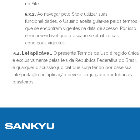
no Site.
5.3.2.
Ao navegar pelo Site e utilizar suas
funcionalidades, o Usuário aceita guiar-se pelos termos
que se encontram vigentes na data de acesso. Por isso,
é recomendável que o Usuário se atualize das
condições vigentes.
5.4. Lei aplicável.
O presente Termos de Uso é regido única
e exclusivamente pelas leis da República Federativa do Brasil
e qualquer discussão judicial que surja tendo por base sua
interpretação ou aplicação deverá ser julgado por tribunais
brasileiros.