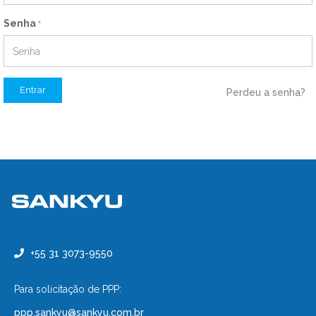
Senha
*
Entrar
Perdeu a senha?
+55 31 3073-9550
Para solicitação de PPP:
ppp.sankyu@sankyu.com.br