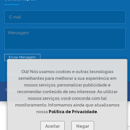
Enviar Mensagem
Olá! Nós usamos cookies e outras tecnologias
Politica de Privacidade
Termo de Uso
Código de ética
semelhantes para melhorar a sua experiência em
nossos serviços, personalizar publicidade e
Copyright ©2020 Todos os direitos reservados -
Sankyu do Brasil
. | Criado
recomendar conteúdo de seu interesse. Ao utilizar
por
Agência de Criação
nossos serviços, você concorda com tal
monitoramento. Informamos ainda que atualizamos
nossa
Política de Privacidade
.
Aceitar
Negar